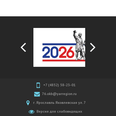
+7 (4852) 58-23-01
76.okb@yarregion.ru
г. Ярославль Яковлевская ул. 7
Версия для слабовидящих