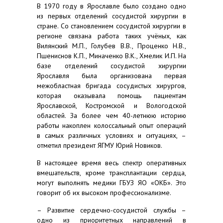
В 1970 году в Ярославле было создано одно
из первых отделений сосудистой хирургии в
стране. Со становлением сосудистой хирургии в
регионе связана работа таких учёных, как
Вилянский М.П., Голубев В.В., Проценко Н.В.,
Пшениснов К.П., Миначенко В.К., Хмелик И.П. На
базе отделений сосудистой хирургии
Ярославля была организована первая
межобластная бригада сосудистых хирургов,
которая оказывала помощь пациентам
Ярославской, Костромской и Вологодской
областей. За более чем 40-летнюю историю
работы накоплен колоссальный опыт операций
в самых различных условиях и ситуациях, –
отметил президент ЯГМУ Юрий Новиков.
В настоящее время весь спектр оперативных
вмешательств, кроме трансплантации сердца,
могут выполнять медики ГБУЗ ЯО «ОКБ». Это
говорит об их высоком профессионализме.
– Развитие сердечно-сосудистой службы –
одно из приоритетных направлений в