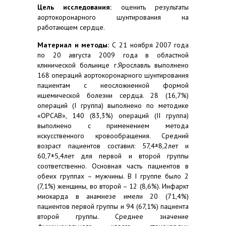
Цель исследования:
оценить
результаты
аортокоронарного шунтирования на
работающем сердце.
Материал и методы:
С 21 ноября 2007 года
по 20 августа 2009 года в областной
клинической больнице г.Ярославль выполнено
168 операций аортокоронарного шунтирования
пациентам с неосложненной формой
ишемической болезни сердца. 28 (16,7%)
операций (
I
группа) выполнено по методике
«
OPCAB
», 140 (83,3%) операций (
II
группа)
выполнено с применением метода
искусственного кровообращения. Средний
возраст пациентов составил: 57,4±8,2лет и
60,7±5,4лет для первой и второй группы
соответственно. Основная часть пациентов в
обеих группах – мужчины. В
I
группе было 2
(7,1%) женщины, во второй – 12 (8,6%). Инфаркт
миокарда в анамнезе имели 20 (71,4%)
пациентов первой группы и 94 (67,1%) пациента
второй группы. Среднее значение