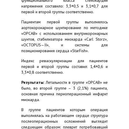
функционального класса стенокардии
напряжения составило: 3,3±0,5 и 3,1±0,7 для
первой и второй группы соответственно.
Пациентам первой группы выполнялось
аортокоронарное шунтирование по методике
«
OPCAB
» с использованием внутрикоронарных
шунтов, стабилизатора миокарда «
Carl
Storz
»,
«
OCTOPUS
—
II
», и системы для
позиционирования сердца «
StarFish
».
Индекс реваскуляризации для пациентов
первой и второй группы составил: 1,4±0,6 и
3,3±0,8 соответственно.
Результаты:
Летальности в группе «
OPCAB
» не
было, во второй группе – 3 (2,1%) пациента,
основная причина периоперационный инфаркт
миокарда.
В группе пациентов которым операция
выполнялась на работающем сердце структура
послеоперационных осложнений выглядит
следующим образом: плеврит потребовавший